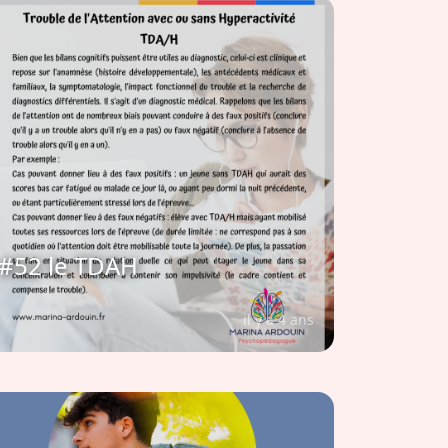
#52 le TDAH
il y a 4 ans