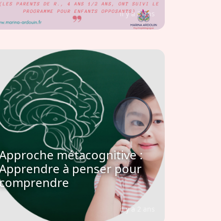
il y a 3 ans
Approche métacognitive :
Apprendre à penser pour
comprendre
il y a 2 ans