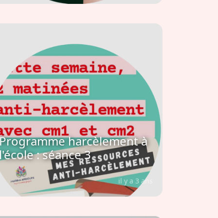
Programme harcèlement à
l'école : séance 3
il y a 3 ans