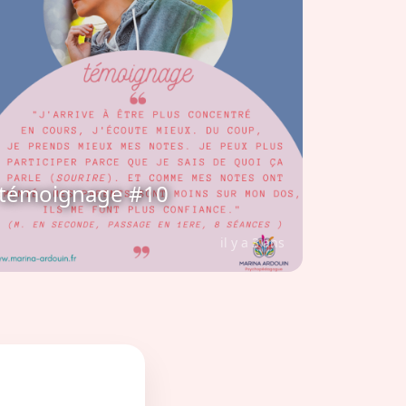
témoignage #10
il y a 3 ans