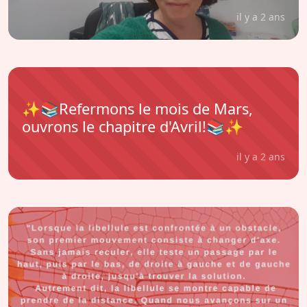
il y a 2 ans
✨📚Refermons le mois de Mars,
ouvrons le chapitre d'Avril!📚✨
il y a 2 ans