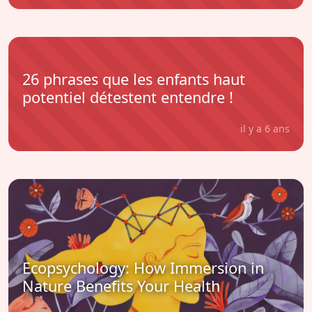
26 phrases que les enfants haut
potentiel détestent entendre !
il y a 6 ans
Ecopsychology: How Immersion in
Nature Benefits Your Health