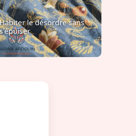
Habiter le désordre sans
s'épuiser
il y a 3 mois