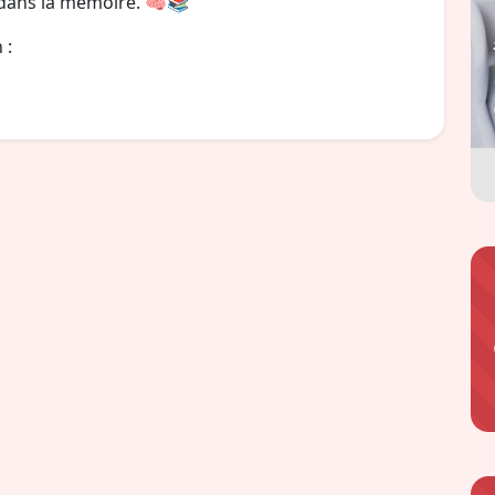
t dans la mémoire. 🧠📚
 :