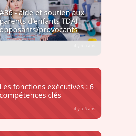
#36 - aide et soutien aux
parents d'enfants TDAH
opposants/provocants
il y a 5 ans
Les fonctions exécutives : 6
compétences clés
il y a 5 ans