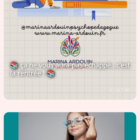
📚 ça ne vous aura pas échappé…c'est
la rentrée ! 📚
il y a 1 an