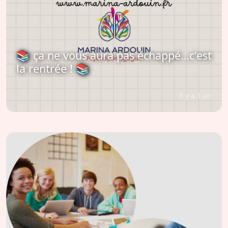
📚 ça ne vous aura pas échappé…c'est
la rentrée ! 📚
il y a 1 an