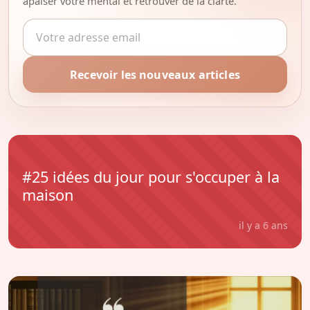
apaiser votre mental et retrouver de la clarté.
Adresse email
Recevoir les nouveaux articles
#25 idées du jour pour s'occuper à la
maison
il y a 6 ans